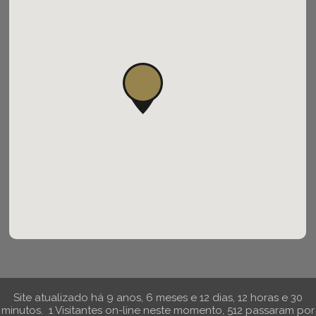
Site atualizado há 9 anos, 6 meses e 12 dias, 12 horas e 30
minutos.
1 Visitantes on-line neste momento,
512 passaram por