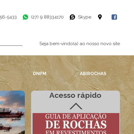
756-5433
(27) 9 88334170
Skype
Seja bem-vindo(a) ao nosso novo site
DNPM
ABIROCHAS
Acesso rápido