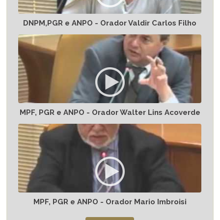
DNPM,PGR e ANPO - Orador Valdir Carlos Filho
MPF, PGR e ANPO - Orador Walter Lins Acoverde
MPF, PGR e ANPO - Orador Mario Imbroisi