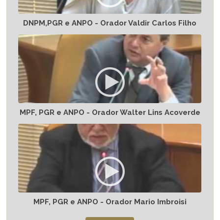
DNPM,PGR e ANPO - Orador Valdir Carlos Filho
MPF, PGR e ANPO - Orador Walter Lins Acoverde
MPF, PGR e ANPO - Orador Mario Imbroisi