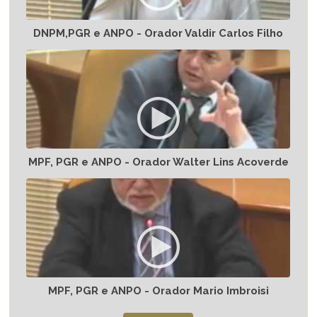
DNPM,PGR e ANPO - Orador Valdir Carlos Filho
MPF, PGR e ANPO - Orador Walter Lins Acoverde
MPF, PGR e ANPO - Orador Mario Imbroisi