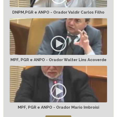
DNPM,PGR e ANPO - Orador Valdir Carlos Filho
MPF, PGR e ANPO - Orador Walter Lins Acoverde
MPF, PGR e ANPO - Orador Mario Imbroisi