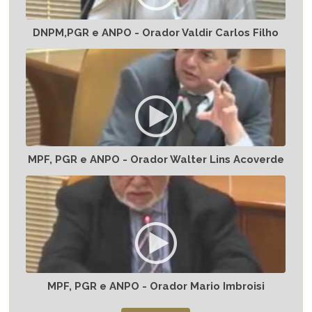
DNPM,PGR e ANPO - Orador Valdir Carlos Filho
MPF, PGR e ANPO - Orador Walter Lins Acoverde
MPF, PGR e ANPO - Orador Mario Imbroisi