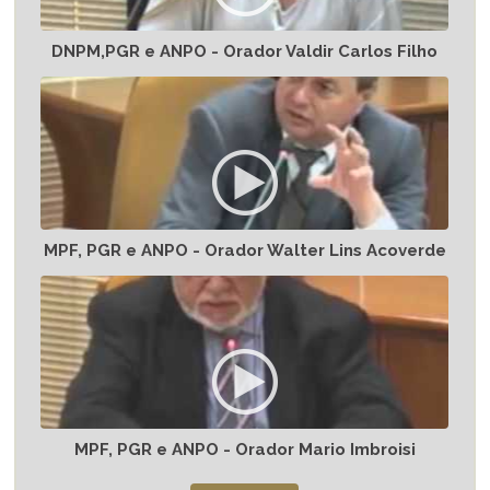
DNPM,PGR e ANPO - Orador Valdir Carlos Filho
MPF, PGR e ANPO - Orador Walter Lins Acoverde
MPF, PGR e ANPO - Orador Mario Imbroisi