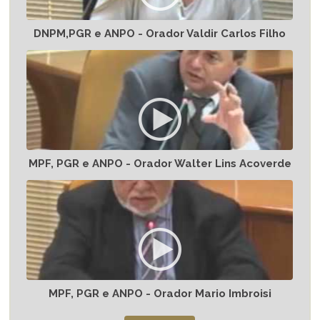
DNPM,PGR e ANPO - Orador Valdir Carlos Filho
MPF, PGR e ANPO - Orador Walter Lins Acoverde
MPF, PGR e ANPO - Orador Mario Imbroisi