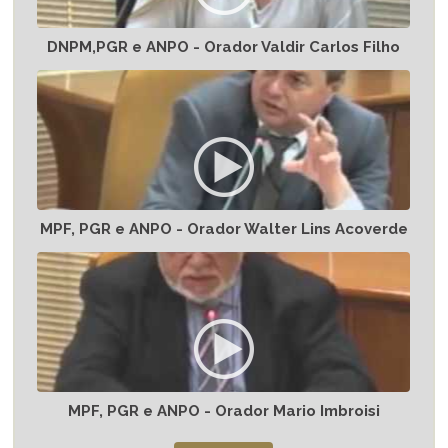
DNPM,PGR e ANPO - Orador Valdir Carlos Filho
MPF, PGR e ANPO - Orador Walter Lins Acoverde
MPF, PGR e ANPO - Orador Mario Imbroisi