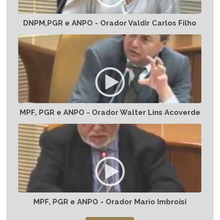
DNPM,PGR e ANPO - Orador Valdir Carlos Filho
MPF, PGR e ANPO - Orador Walter Lins Acoverde
MPF, PGR e ANPO - Orador Mario Imbroisi