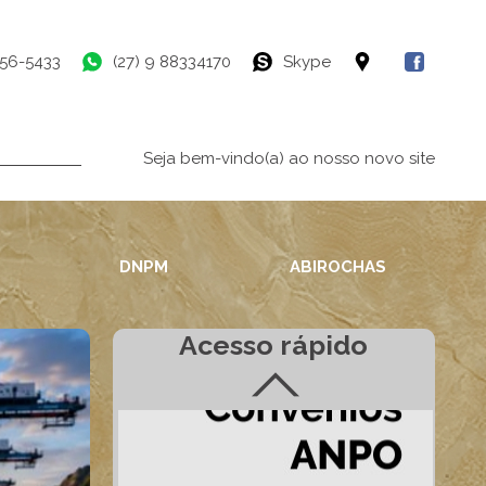
756-5433
(27) 9 88334170
Skype
Seja bem-vindo(a) ao nosso novo site
DNPM
ABIROCHAS
Acesso rápido