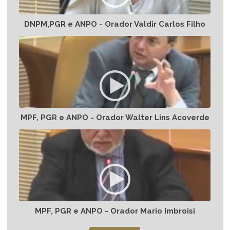
DNPM,PGR e ANPO - Orador Valdir Carlos Filho
MPF, PGR e ANPO - Orador Walter Lins Acoverde
MPF, PGR e ANPO - Orador Mario Imbroisi