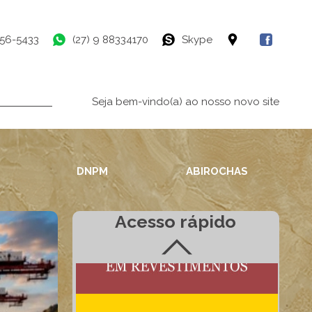
756-5433
(27) 9 88334170
Skype
Seja bem-vindo(a) ao nosso novo site
DNPM
ABIROCHAS
Acesso rápido